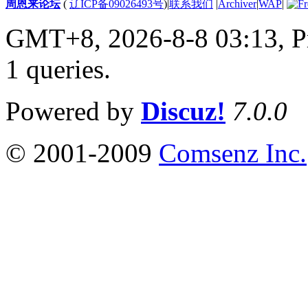
周恩来论坛
(
辽ICP备09026493号
)
|
联系我们
|
Archiver
|
WAP
|
GMT+8, 2026-8-8 03:13,
P
1 queries
.
Powered by
Discuz!
7.0.0
© 2001-2009
Comsenz Inc.